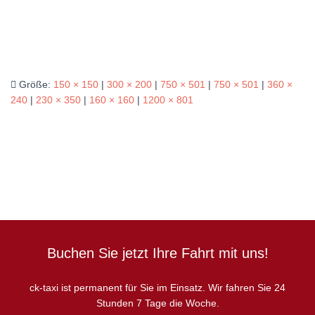
Größe:
150 × 150
|
300 × 200
|
750 × 501
|
750 × 501
|
360 ×
240
|
230 × 350
|
160 × 160
|
1200 × 801
Buchen Sie jetzt Ihre Fahrt mit uns!
ck-taxi ist permanent für Sie im Einsatz. Wir fahren Sie 24
Stunden 7 Tage die Woche.