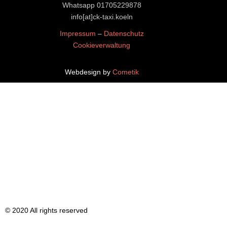
Whatsapp
01705229878
​​​​​​​info[at]ck-taxi.koeln
Impressum
–
Datenschutz
Cookieverwaltung
Webdesign by
Cometik
© 2020 All rights reserved