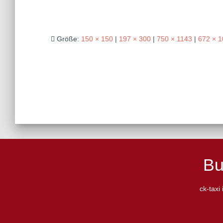
Größe:
150 × 150
|
197 × 300
|
750 × 1143
|
672 × 
Bu
ck-taxi