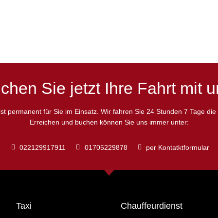
chen Sie jetzt Ihre Fahrt mit u
 ist permanent für Sie im Einsatz. Wir fahren Sie 24 Stunden 7 Tage di
Erreichen und buchen können Sie uns immer unter:
022129917911
01705229878
per Kontatktformular
Taxi
Chauffeurdienst