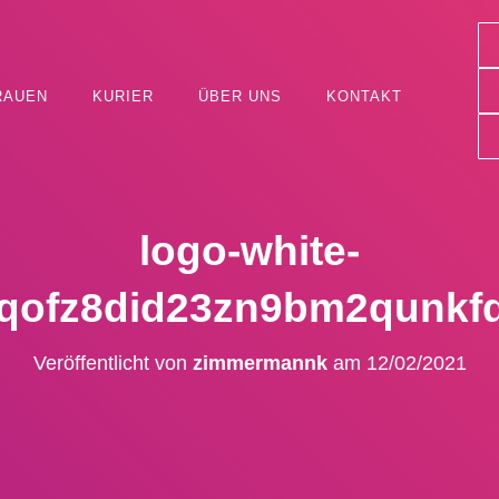
RAUEN
KURIER
ÜBER UNS
KONTAKT
logo-white-
qofz8did23zn9bm2qunkf
Veröffentlicht von
zimmermannk
am
12/02/2021